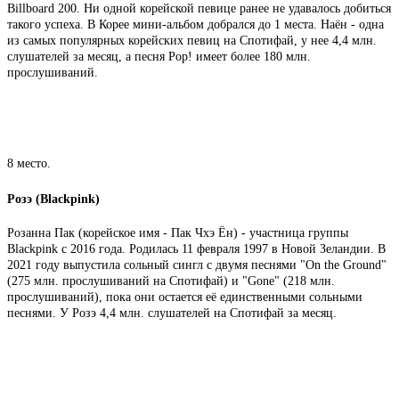
Billboard 200. Ни одной корейской певице ранее не удавалось добиться
такого успеха. В Корее мини-альбом добрался до 1 места. Наён - одна
из самых популярных корейских певиц на Спотифай, у нее 4,4 млн.
слушателей за месяц, а песня Pop! имеет более 180 млн.
прослушиваний.
8 место.
Розэ (Blackpink)
Розанна Пак (корейское имя - Пак Чхэ Ён) - участница группы
Blackpink с 2016 года. Родилась 11 февраля 1997 в Новой Зеландии. В
2021 году выпустила сольный сингл с двумя песнями "On the Ground"
(275 млн. прослушиваний на Спотифай) и "Gone" (218 млн.
прослушиваний), пока они остается её единственными сольными
песнями. У Розэ 4,4 млн. слушателей на Спотифай за месяц.