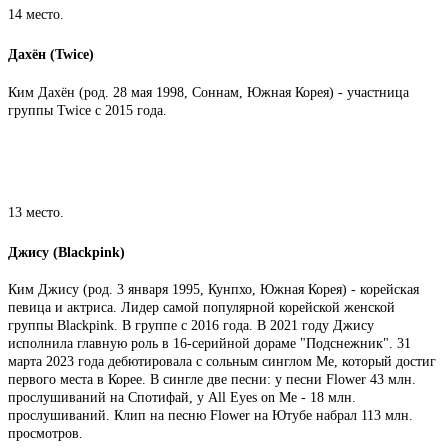
14 место.
Дахён (Twice)
Ким Дахён (род. 28 мая 1998, Соннам, Южная Корея) - участница
группы Twice с 2015 года.
13 место.
Джису (Blackpink)
Ким Джису (род. 3 января 1995, Кунпхо, Южная Корея) - корейская
певица и актриса. Лидер самой популярной корейской женской
группы Blackpink. В группе с 2016 года. В 2021 году Джису
исполнила главную роль в 16-серийной дораме "Подснежник". 31
марта 2023 года дебютировала с сольным синглом Me, который достиг
первого места в Корее. В сингле две песни: у песни Flower 43 млн.
прослушиваний на Спотифай, у All Eyes on Me - 18 млн.
прослушиваний. Клип на песню Flower на Ютубе набрал 113 млн.
просмотров.