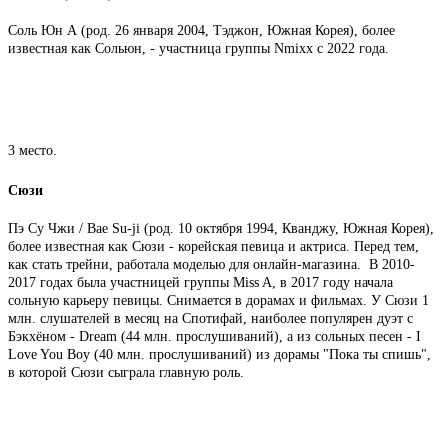
Соль Юн А (род. 26 января 2004, Тэджон, Южная Корея), более
известная как Сольюн, - участница группы Nmixx с 2022 года.
3 место.
Сюзи
Пэ Су Чжи / Bae Su-ji (род. 10 октября 1994, Кванджу, Южная Корея),
более известная как Сюзи - корейская певица и актриса. Перед тем,
как стать трейни, работала моделью для онлайн-магазина. В 2010-
2017 годах была участницей группы Miss A, в 2017 году начала
сольную карьеру певицы. Снимается в дорамах и фильмах. У Сюзи 1
млн. слушателей в месяц на Спотифай, наиболее популярен дуэт с
Бэкхёном - Dream (44 млн. прослушиваний), а из сольных песен - I
Love You Boy (40 млн. прослушиваний) из дорамы "Пока ты спишь",
в которой Сюзи сыграла главную роль.