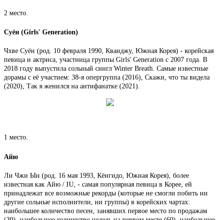
2 место.
Суён (Girls' Generation)
Чхве Суён (род. 10 февраля 1990, Кванджу, Южная Корея) - корейская
певица и актриса, участница группы Girls' Generation с 2007 года. В
2018 году выпустила сольный сингл Winter Breath. Самые известные
дорамы с её участием: 38-я опергруппа (2016), Скажи, что ты видела
(2020), Так я женился на антифанатке (2021).
1 место.
Айю
Ли Чжи Ын (род. 16 мая 1993, Кёнгидо, Южная Корея), более
известная как Айю / IU, - самая популярная певица в Корее, ей
принадлежат все возможные рекорды (которые не смогли побить ни
другие сольные исполнители, ни группы) в корейских чартах:
наибольшее количество песен, занявших первое место по продажам
(30), наибольшее количество недель на первом месте (60), наибольшее