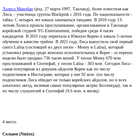
Лалиса Манобан
(род. 27 марта 1997, Таиланд), более известная как
Лиса, - участница группы Blackpink с 2016 года. По национальности -
тайка. С четырех лет начала заниматься танцами. В 2010 году 13-
летняя Лалиса прошла прослушивание, организованное в Таиланде
корейской студией YG Entertainment, победив среди 4 тысяч
кандидатов. В 2011 году переехала в Южную Корею и начала 5-летнее
обучение в качестве трейни. В 2021 году Лиса выпустила свой первый
сингл Lalisa (состоящий из двух песен - Money и Lalisa), который
установил рекорд среди женских исполнительниц в Корее - за первую
неделю было продано 736 тысяч копий. У песни Money 670 млн.
прослушиваний в Спотифай, у песни Lalisa - 303 млн. Сегодня Лиса -
самая популярная из девушек-айдолов Кореи как по числу
подписчиков в Инстаграме, которых у нее 92 млн. (по числу
подписчиков Лиса обходит не только корейских айдолов, но и всех
азиатских звезд, включая самых популярных актрис Болливуда), так и
по числу слушателей в Спотифай (9,6 млн. в месяц).
4 место.
Сольюн (Nmixx)