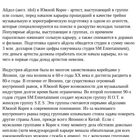
Айдол (англ. idol) в Южной Корее - артист, выступающий в группе
или сольно, перед началом карьеры прошедший в качестве трейни
музыкальную и хореографическую подготовку в одном из агентств,
которые специализируются на поиске и раскрутке молодых талантов.
Популярные айдолы, выступающие в группах, со временем
параллельно начинают сольную карьеру, а также снимаются в дорамах
и фильмах. Подготовка одного айдола обходится студии в сумму около
3 млн. долларов (такие цифры озвучивала студия SM Entertainment),
эти деньги артисты должны отработать после начала карьеры, из-за
чего в первые годы доход артистов невелик.
Индустрия айдолов была во многом заимствована корейцами у
Японии, где она возникла в 60-е годы ХХ века и достигла расцвета в
80-е годы. В отличие от Японии, где существовал огромный
внутренний рынок, в Южной Корее возможности для музыкальной
индустрии долгое время были ограничены. Во второй половине 90-х
годов студия SM Entertainment создает мужскую группу H.O.T. и
женскую группу S.E.S. Эти группы считаются первыми айдолами
Южной Кореи в современном понимании. Из-за маленького
внутреннего рынка перед группами изначально стояла задача покорить
другие страны Азии, прежде всего Японию и Китай. Если с
мужскими группами в Корее к тому моменту дела обстояли довольно
неплохо (хотя международной карьере мешала обязательная для всех
южнокорейских мужчин служба в армии), то с женскими группами