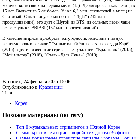
количество месяцев на первом месте (15). Дебютировала как певица в
15 лет. Выпустила 5 альбомов. У нее 6,3 млн. слушателей в месяц на
Спотифай. Самая популярная песня - "Eight" (245 млн.
прослушиваний), это дуэт с Шугой из BTS, из сольных песен чаще
всего слушают BBIBBI (157 млн. прослушиваний).
В качестве актрисы приобрела популярность, исполнив главную
женскую роль в сериале "Лунные влюблённые - Алые сердца Корё"
(2016). Другие известные сериалы с её участием: "Красавчик" (2013),
"Мой мистер" (2018), "Отель «Дель Луна»" (2019).
Вторник, 24 февраля 2026 16:06
Опубликовано в
Красавицы
Теги
Корея
Похожие материалы (по тегу)
Топ-8 музыкальных стримингов в Южной Корее
Самые красивые актрисы корейских дорам (36 фото)
Самые популярные корейские сериалы / дорамы. Топ-10