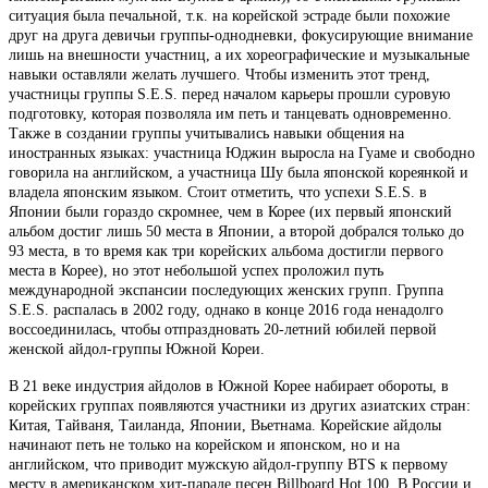
ситуация была печальной, т.к. на корейской эстраде были похожие
друг на друга девичьи группы-однодневки, фокусирующие внимание
лишь на внешности участниц, а их хореографические и музыкальные
навыки оставляли желать лучшего. Чтобы изменить этот тренд,
участницы группы S.E.S. перед началом карьеры прошли суровую
подготовку, которая позволяла им петь и танцевать одновременно.
Также в создании группы учитывались навыки общения на
иностранных языках: участница Юджин выросла на Гуаме и свободно
говорила на английском, а участница Шу была японской кореянкой и
владела японским языком. Стоит отметить, что успехи S.E.S. в
Японии были гораздо скромнее, чем в Корее (их первый японский
альбом достиг лишь 50 места в Японии, а второй добрался только до
93 места, в то время как три корейских альбома достигли первого
места в Корее), но этот небольшой успех проложил путь
международной экспансии последующих женских групп. Группа
S.E.S. распалась в 2002 году, однако в конце 2016 года ненадолго
воссоединилась, чтобы отпраздновать 20-летний юбилей первой
женской айдол-группы Южной Кореи.
В 21 веке индустрия айдолов в Южной Корее набирает обороты, в
корейских группах появляются участники из других азиатских стран:
Китая, Тайваня, Таиланда, Японии, Вьетнама. Корейские айдолы
начинают петь не только на корейском и японском, но и на
английском, что приводит мужскую айдол-группу BTS к первому
месту в американском хит-параде песен Billboard Hot 100. В России и