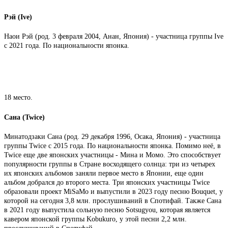
Рэй (Ive)
Наои Рэй (род. 3 февраля 2004, Анан, Япония) - участница группы Ive
с 2021 года. По национальности японка.
18 место.
Сана (Twice)
Минатодзаки Сана (род. 29 декабря 1996, Осака, Япония) - участница
группы Twice с 2015 года. По национальности японка. Помимо неё, в
Twice еще две японских участницы - Мина и Момо. Это способствует
популярности группы в Стране восходящего солнца: три из четырех
их японских альбомов заняли первое место в Японии, еще один
альбом добрался до второго места. Три японских участницы Twice
образовали проект MiSaMo и выпустили в 2023 году песню Bouquet, у
которой на сегодня 3,8 млн. прослушиваний в Спотифай. Также Сана
в 2021 году выпустила сольную песню Sotsugyou, которая является
кавером японской группы Kobukuro, у этой песни 2,2 млн.