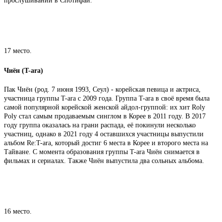
прослушиваний в Спотифай.
17 место.
Чиён (T-ara)
Пак Чиён (род. 7 июня 1993, Сеул) - корейская певица и актриса,
участница группы T-ara с 2009 года. Группа T-ara в своё время была
самой популярной корейской женской айдол-группой: их хит Roly
Poly стал самым продаваемым синглом в Корее в 2011 году. В 2017
году группа оказалась на грани распада, её покинули несколько
участниц, однако в 2021 году 4 оставшихся участницы выпустили
альбом Re:T-ara, который достиг 6 места в Корее и второго места на
Тайване. С момента образования группы T-ara Чиён снимается в
фильмах и сериалах. Также Чиён выпустила два сольных альбома.
16 место.