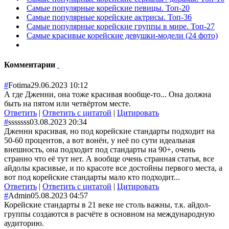
Самые популярные корейские певицы. Топ-20
Самые популярные корейские актрисы. Топ-36
Самые популярные корейские группы в мире. Топ-27
Самые красивые корейские девушки-модели (24 фото)
Комментарии
#
Fotima
29.06.2023 10:12
А где Дженни, она тоже красивая вообще-то... Она должна
быть на пятом или четвёртом месте.
Ответить
|
Ответить с цитатой
|
Цитировать
#
sssssss
03.08.2023 20:34
Дженни красивая, но под корейские стандарты подходит на
50-60 процентов, а вот вонён, у неё по сути идеальная
внешность, она подходит под стандарты на 90+, очень
странно что её тут нет. А вообще очень странная статья, все
айдолы красивые, и по красоте все достойны первого места, а
вот под корейские стандарты мало кто подходит...
Ответить
|
Ответить с цитатой
|
Цитировать
#
Admin
05.08.2023 04:57
Корейские стандарты в 21 веке не столь важны, т.к. айдол-
группы создаются в расчёте в основном на международную
аудиторию.