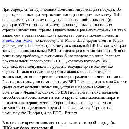
При определении крупнейших экономик мира есть два подхода. Во-
первых, оценивать размер экономики стран по номинальному ВВП
(валовому внутреннему продукту) - совокупной стоимости (в
долларах США) товаров и услуг, произведённых за год во всех
отраслях экономики страны. Однако цены в развитых странах заметно
выше, чем в развивающихся (в качестве примера можно привести
индекс Биг-Мака
, по которому Биг-Мак в Швейцарии стоит в 10 раз
дороже, чем в Венесуэле), поэтому номинальный ВВП развитых стран
завышен, а номинальный ВВП развивающихся стран занижен. Чтобы
решить эту проблему, в экономику было введено понятие "паритет
покупательной способности" (ППС), согласно которому ВВП
оценивается с поправкой на уровень текущих цен в экономике
страны. Исходя из наличия двух подходов к оценке размеров
экономики, можно встретить разные утверждения насчет экономики
России, поскольку по номинальному ВВП Россия находится на 8 месте
среди самых больших экономик, уступая в Европе Германии,
Британии и Франции, однако по ВВП по паритету покупательной
способности Россия входит в топ-5 крупнейших экономик мира и
находится на первом месте в Европе. Такая же неоднозначная
ситуация с определением крупнейшей экономики Африки: по
номиналу это Нигерия, а по ППС - Египет.
В настоящее время экономисты предпочитают второй подход (по
ППС) как более достоверный.