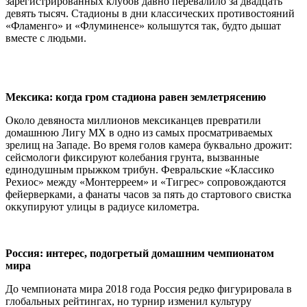
зарегистрированных клубов давно перевалило за двадцать
девять тысяч. Стадионы в дни классических противостояний
«Фламенго» и «Флуминенсе» колышутся так, будто дышат
вместе с людьми.
Мексика: когда гром стадиона равен землетрясению
Около девяноста миллионов мексиканцев превратили
домашнюю Лигу MX в одно из самых просматриваемых
зрелищ на Западе. Во время голов камера буквально дрожит:
сейсмологи фиксируют колебания грунта, вызванные
единодушным прыжком трибун. Февральские «Классико
Рехиос» между «Монтерреем» и «Тигрес» сопровождаются
фейерверками, а фанаты часов за пять до стартового свистка
оккупируют улицы в радиусе километра.
Россия: интерес, подогретый домашним чемпионатом
мира
До чемпионата мира 2018 года Россия редко фигурировала в
глобальных рейтингах, но турнир изменил культуру