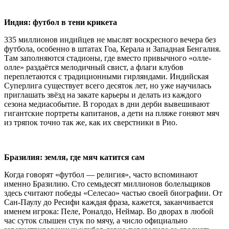
Индия: футбол в тени крикета
335 миллионов индийцев не мыслят воскресного вечера без
футбола, особенно в штатах Гоа, Керала и Западная Бенгалия.
Там заполняются стадионы, где вместо привычного «олле-
олле» раздаётся мелодичный свист, а флаги клубов
переплетаются с традиционными гирляндами. Индийская
Суперлига существует всего десяток лет, но уже научилась
приглашать звёзд на закате карьеры и делать из каждого
сезона медиасобытие. В городах в дни дерби вывешивают
гигантские портреты капитанов, а дети на пляже гоняют мяч
из тряпок точно так же, как их сверстники в Рио.
Бразилия: земля, где мяч катится сам
Когда говорят «футбол — религия», часто вспоминают
именно Бразилию. Сто семьдесят миллионов болельщиков
здесь считают победы «Селесао» частью своей биографии. От
Сан-Паулу до Ресифи каждая фраза, кажется, заканчивается
именем игрока: Пеле, Роналдо, Неймар. Во дворах в любой
час суток слышен стук по мячу, а число официально