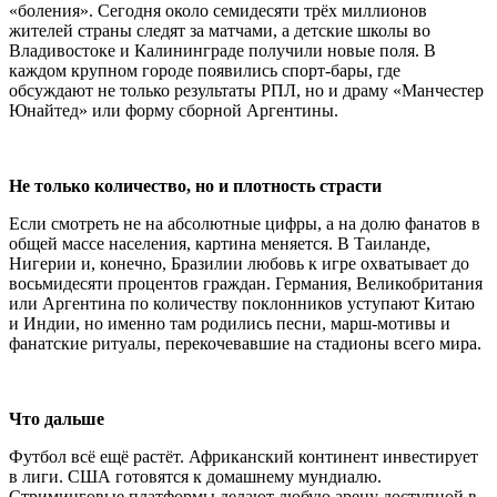
«боления». Сегодня около семидесяти трёх миллионов
жителей страны следят за матчами, а детские школы во
Владивостоке и Калининграде получили новые поля. В
каждом крупном городе появились спорт-бары, где
обсуждают не только результаты РПЛ, но и драму «Манчестер
Юнайтед» или форму сборной Аргентины.
Не только количество, но и плотность страсти
Если смотреть не на абсолютные цифры, а на долю фанатов в
общей массе населения, картина меняется. В Таиланде,
Нигерии и, конечно, Бразилии любовь к игре охватывает до
восьмидесяти процентов граждан. Германия, Великобритания
или Аргентина по количеству поклонников уступают Китаю
и Индии, но именно там родились песни, марш-мотивы и
фанатские ритуалы, перекочевавшие на стадионы всего мира.
Что дальше
Футбол всё ещё растёт. Африканский континент инвестирует
в лиги. США готовятся к домашнему мундиалю.
Стриминговые платформы делают любую арену доступной в