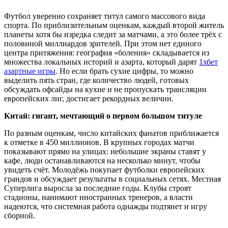
Футбол уверенно сохраняет титул самого массового вида
спорта. По приблизительным оценкам, каждый второй житель
планеты хотя бы изредка следит за матчами, а это более трёх с
половиной миллиардов зрителей. При этом нет единого
центра притяжения: география «боления» складывается из
множества локальных историй и азарта, который дарят
1хбет
азартные игры
. Но если брать сухие цифры, то можно
выделить пять стран, где количество людей, готовых
обсуждать офсайды на кухне и не пропускать трансляции
европейских лиг, достигает рекордных величин.
Китай: гигант, мечтающий о первом большом титуле
По разным оценкам, число китайских фанатов приближается
к отметке в 450 миллионов. В крупных городах матчи
показывают прямо на улицах: небольшие экраны ставят у
кафе, люди останавливаются на несколько минут, чтобы
увидеть счёт. Молодёжь покупает футболки европейских
грандов и обсуждает результаты в социальных сетях. Местная
Суперлига выросла за последние годы. Клубы строят
стадионы, нанимают иностранных тренеров, а власти
надеются, что системная работа однажды подтянет и игру
сборной.