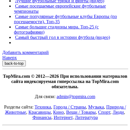
Лучшие футбольные трюки и финты (видео)
Самые посещаемые европейские футбольные
чемпионаты
Самые популярные футбольные клубы Европы (по
посещаемости). Топ-35
Самые большие стадионы мира. Топ-25 (с
фотографиями)
Самый быстрый гол в истории футбола (видео)
Добавить комментарий
Наверх
back-to-top
TopMira.com © 2012—2026 При использовании материалов
сайта индексируемая гиперссылка на TopMira.com
обязательна.
Для связи:
admin@topmira.com
Разделы сайта:
Техника
,
Города / Страны
,
Музыка
,
Природа /
Животные
,
Красавицы
,
Кино
,
Вещи / Товары
,
Спорт
,
Люди
,
Финансы
,
Интернет
,
Литература