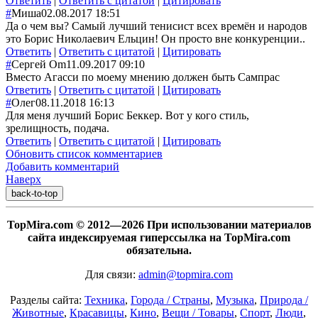
Ответить
|
Ответить с цитатой
|
Цитировать
#
Миша
02.08.2017 18:51
Да о чем вы? Самый лучший тенисист всех времён и народов
это Борис Николаевич Ельцин! Он просто вне конкуренции..
Ответить
|
Ответить с цитатой
|
Цитировать
#
Сергей Om
11.09.2017 09:10
Вместо Агасси по моему мнению должен быть Сампрас
Ответить
|
Ответить с цитатой
|
Цитировать
#
Олег
08.11.2018 16:13
Для меня лучший Борис Беккер. Вот у кого стиль,
зрелищность, подача.
Ответить
|
Ответить с цитатой
|
Цитировать
Обновить список комментариев
Добавить комментарий
Наверх
back-to-top
TopMira.com © 2012—2026 При использовании материалов
сайта индексируемая гиперссылка на TopMira.com
обязательна.
Для связи:
admin@topmira.com
Разделы сайта:
Техника
,
Города / Страны
,
Музыка
,
Природа /
Животные
,
Красавицы
,
Кино
,
Вещи / Товары
,
Спорт
,
Люди
,