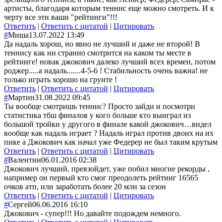
артисты, благодаря которым теннис еще можно смотреть. И к
черту все эти ваши "рейтинги"!!!
Ответить
|
Ответить с цитатой
|
Цитировать
#
Миша
13.07.2022 13:49
Да надаль хорош, но явно не лучший и даже не второй! В
теннису как ни странно смотрится на каком ты месте в
рейтинге! новак джокович далеко лучший всех времен, потом
роджер.....а надаль.......4-5-6 ! Стабильность очень важна! не
только играть хорошо на грунте !
Ответить
|
Ответить с цитатой
|
Цитировать
#
Мартин
31.08.2022 09:45
Ты вообще смотришь теннис? Просто зайди и посмотри
статистика тбш финалов у кого больше кто выиграл из
большой тройки у другого в финале какой джокович…видел
вообще как надаль играет ? Надаль играл против двоих на их
пике а Джокович как начал уже Федерер не был таким крутым
Ответить
|
Ответить с цитатой
|
Цитировать
#
Валентин
06.01.2016 02:38
Джокович лучший, превзойдет, уже побил многие рекорды ,
например он первый кто смог преодолеть рейтинг 16565
очков атп, или заработать более 20 млн за сезон
Ответить
|
Ответить с цитатой
|
Цитировать
#
Сергей
06.06.2016 16:10
Джокович - супер!!! Но давайте подождем немного.