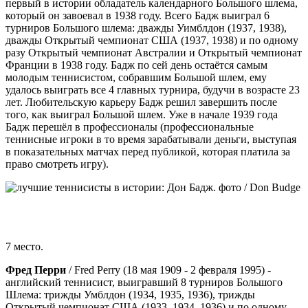
первый в истории обладатель календарного Большого шлема,
который он завоевал в 1938 году. Всего Бадж выиграл 6
турниров Большого шлема: дважды Уимблдон (1937, 1938),
дважды Открытый чемпионат США (1937, 1938) и по одному
разу Открытый чемпионат Австралии и Открытый чемпионат
Франции в 1938 году. Бадж по сей день остаётся самым
молодым теннисистом, собравшим Большой шлем, ему
удалось выиграть все 4 главных турнира, будучи в возрасте 23
лет. Любительскую карьеру Бадж решил завершить после
того, как выиграл Большой шлем. Уже в начале 1939 года
Бадж перешёл в профессионалы (профессиональные
теннисные игроки в то время зарабатывали деньги, выступая
в показательных матчах перед публикой, которая платила за
право смотреть игру).
7 место.
Фред Перри
/ Fred Perry (18 мая 1909 - 2 февраля 1995) -
английский теннисист, выигравший 8 турниров Большого
Шлема: трижды Умблдон (1934, 1935, 1936), трижды
Открытый чемпионат США (1933, 1934, 1936) и по одному