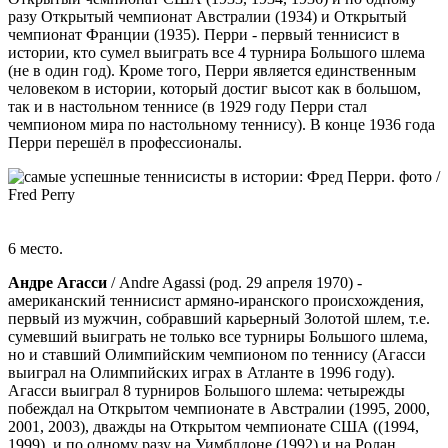
разу Открытый чемпионат Австралии (1934) и Открытый
чемпионат Франции (1935). Перри - первый теннисист в
истории, кто сумел выиграть все 4 турнира Большого шлема
(не в один год). Кроме того, Перри является единственным
человеком в истории, который достиг высот как в большом,
так и в настольном теннисе (в 1929 году Перри стал
чемпионом мира по настольному теннису). В конце 1936 года
Перри перешёл в профессионалы.
6 место.
Андре Агасси
/ Andre Agassi (род. 29 апреля 1970) -
американский теннисист армяно-иранского происхождения,
первый из мужчин, собравший карьерный Золотой шлем, т.е.
сумевший выиграть не только все турниры Большого шлема,
но и ставший Олимпийским чемпионом по теннису (Агасси
выиграл на Олимпийских играх в Атланте в 1996 году).
Агасси выиграл 8 турниров Большого шлема: четырежды
побеждал на Открытом чемпионате в Австралии (1995, 2000,
2001, 2003), дважды на Открытом чемпионате США ((1994,
1999), и по одному разу на Уимблдоне (1992) и на Ролан