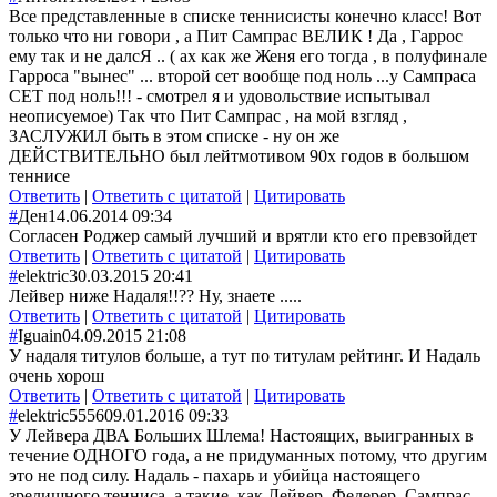
Все представленные в списке теннисисты конечно класс! Вот
только что ни говори , а Пит Сампрас ВЕЛИК ! Да , Гаррос
ему так и не далсЯ .. ( ах как же Женя его тогда , в полуфинале
Гарроса "вынес" ... второй сет вообще под ноль ...у Сампраса
СЕТ под ноль!!! - смотрел я и удовольствие испытывал
неописуемое) Так что Пит Сампрас , на мой взгляд ,
ЗАСЛУЖИЛ быть в этом списке - ну он же
ДЕЙСТВИТЕЛЬНО был лейтмотивом 90х годов в большом
теннисе
Ответить
|
Ответить с цитатой
|
Цитировать
#
Ден
14.06.2014 09:34
Согласен Роджер самый лучший и врятли кто его превзойдет
Ответить
|
Ответить с цитатой
|
Цитировать
#
elektric
30.03.2015 20:41
Лейвер ниже Надаля!!?? Ну, знаете .....
Ответить
|
Ответить с цитатой
|
Цитировать
#
Iguain
04.09.2015 21:08
У надаля титулов больше, а тут по титулам рейтинг. И Надаль
очень хорош
Ответить
|
Ответить с цитатой
|
Цитировать
#
elektric5556
09.01.2016 09:33
У Лейвера ДВА Больших Шлема! Настоящих, выигранных в
течение ОДНОГО года, а не придуманных потому, что другим
это не под силу. Надаль - пахарь и убийца настоящего
зрелищного тенниса, а такие, как Лейвер, Федерер, Сампрас -