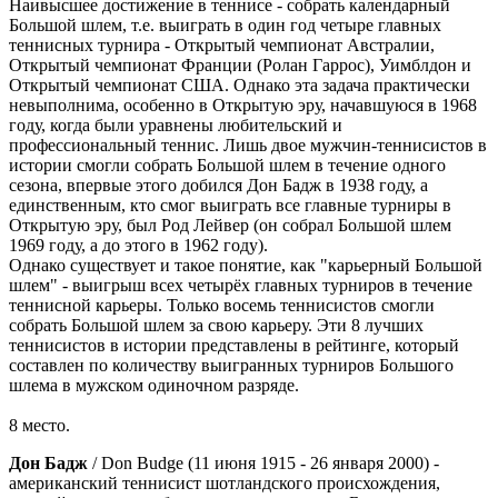
Наивысшее достижение в теннисе - собрать календарный
Большой шлем, т.е. выиграть в один год четыре главных
теннисных турнира - Открытый чемпионат Австралии,
Открытый чемпионат Франции (Ролан Гаррос), Уимблдон и
Открытый чемпионат США. Однако эта задача практически
невыполнима, особенно в Открытую эру, начавшуюся в 1968
году, когда были уравнены любительский и
профессиональный теннис. Лишь двое мужчин-теннисистов в
истории смогли собрать Большой шлем в течение одного
сезона, впервые этого добился Дон Бадж в 1938 году, а
единственным, кто смог выиграть все главные турниры в
Открытую эру, был Род Лейвер (он собрал Большой шлем
1969 году, а до этого в 1962 году).
Однако существует и такое понятие, как "карьерный Большой
шлем" - выигрыш всех четырёх главных турниров в течение
теннисной карьеры. Только восемь теннисистов смогли
собрать Большой шлем за свою карьеру. Эти 8 лучших
теннисистов в истории представлены в рейтинге, который
составлен по количеству выигранных турниров Большого
шлема в мужском одиночном разряде.
8 место.
Дон Бадж
/ Don Budge (11 июня 1915 - 26 января 2000) -
американский теннисист шотландского происхождения,