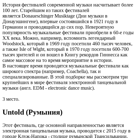
История фестивалей современной музыки насчитывает более
100 лет. Старейшим из таких фестивалей
является Donaueschinger Musiktage (Дни музыки в
Донауэшингене), впервые состоявшийся в 1921 году в
Германии и проводящийся до сих пор. Невероятную
популярность музыкальные фестивали приобрели в 60-е годы
ХХ века. Можно, например, вспомнить легендарный
Woodstock, который в 1969 году посетили 460 тысяч человек,
а также Isle of Wight, который в 1970 году посетили 600-700
тысяч зрителей и он вошел в Книгу рекордов Гиннесса как
самое массовое на то время мероприятие в истории.
В настоящее время проводятся музыкальные фестивали как
широкого спектра (например, Coachella), так и
специализированные. В этой подборке мы рассмотрим три
крупнейших в мире фестиваля электронной танцевальной
музыки (англ. EDM - electronic dance music).
3 место.
Untold (Румыния)
Этот фестиваль, где основной направленностью является
электронная танцевальная музыка, проводится с 2015 году в
городе Клуж-Напока - столице румынской Трансильвании.