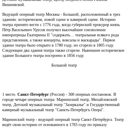
Вишневской.
Ведущий оперный театр Москвы - Большой, расположенный в трех
зданиях: историческом, новой сцене и камерной сцене. Историю
театра принято вести с 1776 года, когда губернский прокурор князь
Пётр Васильевич Урусов получил высочайшее соизволение
императрицы Екатерины II "содержать… театральные всякого рода
представления, а также концерты, воксалы и маскарады". Первое
здание театра было открыто в 1780 году, но сгорело в 1805 году.
Следующие два здания театра также сгорели. Нынешнее историческое
здание Большого театра построено в 1856 году.
Большой театр
1 место.
Санкт-Петербург
(Россия) - 300 оперных постановок. В
городе четыре оперных театра: Мариинский театр, Михайловский
театр, Детский музыкальный театр "Зазеркалье" и Государственный
камерный музыкальный театр "Санктъ-Петербургъ Опера́".
Мариинский театр - ведущий оперный театр Санкт-Петербурга. Театр
ведёт свою историю от основанного в 1783 году по приказу