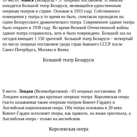
10 место.
Минск
(Беларусь) - 57 оперных постановок. В Минске
находится Большой театр Беларуси, являющийся единственным
оперным театром в стране. Основан в 1933 году. Собственного
помещения у театра в то время не было, спектакли проходили на
сцене Белорусского драматического театра. Современное здание театра
было открыто в 1938 году. Во время Великой Отечественной войны
здание театра сохранилось, хоть и было повреждено. Большой зал на
сегодня вмещает 1 150 зрителей. Большой театр Беларуси - четвертый
по числу оперных постановок среди стран бывшего СССР после
Санкт-Петербурга, Москвы и Киева.
Большой театр Беларуси
9 место.
Лондон
(Великобритания) - 63 оперных постановки. В
Лондоне находятся два крупных оперных театра: Королевская опера
(часто называемая также оперным театром Ковент-Гарден) и
Английская национальная опера. Оба театра основаны в 20 веке.
Ковент-Гарден исполняет оперы, как правило, на языке оригинала, а
Английская опера - только на английском.
Королевская опера