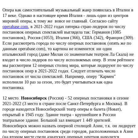
Опера как самостоятельный музыкальный жанр появилась в Италии в
17 веке. Однако в настоящее время Италия - лишь один из центров
мировой оперы, к тому же вовсе не главный. Согласно сайту
operabase.com
, в 2021-2022 годах пятерка стран-лидеров по числу
постановок оперных спектаклей выглядела так: Германия (1085
постановок), Россия (1053), Италия (366), США (342), Франция (309).
Если рассмотреть города по числу оперных постановок (опять же по
данным operabase.com), то картина не изменится: ни один
итальянский город (даже Милан со знаменитым театром Ла Скала) не
входит в число лидеров по числу исполняемых опер. В этом рейтинге
мы рассмотрим 12 оперных столиц мира, которые лидируют по числу
постановок опер в 2021-2022 годах. Следует отличать число
постановок от числа спектаклей. Например, оперу "Кармен"
исполнили 10 раз за сезон, это будет учитываться как одна
постановка.
12 место.
Новосибирск
(Россия) - 52 оперных постановки в сезоне
2021-2022 (3 место в стране после Санкт-Петербурга и Москвы). В
городе находится Новосибирский театр оперы и балета (Новат),
открытый в 1945 году. Здание театра - крупнейшее в России
театральное здание. Большой зал вмещает 1 449 зрителей.
Новосибирск можно назвать оперной столицей Азии, т.к. он лидирует
по числу оперных постановок среди городов, расположенных в Азии
(на втором месте среди азиатских оперных центров находится