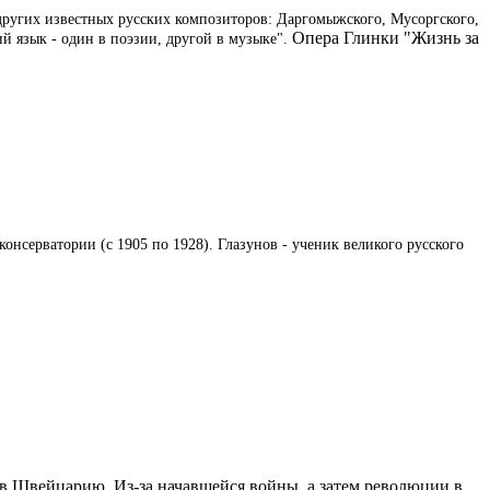
других известных русских композиторов: Даргомыжского, Мусоргского,
Опера Глинки "Жизнь за
 язык - один в поэзии, другой в музыке".
консерватории (с 1905 по 1928). Глазунов - ученик великого русского
 в Швейцарию. Из-за начавшейся войны, а затем революции в