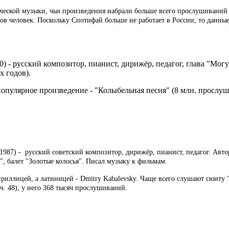
ческой музыки, чьи произведения набрали больше всего прослушиваний 
нов человек. Поскольку Спотифай больше не работает в России, то дан
) - русский композитор, пианист, дирижёр, педагог, глава "Мог
х годов).
 популярное произведение - "Колыбельная песня" (8 млн. прослу
 1987) - русский советский композитор, дирижёр, пианист, педагог. Авто
", балет "Золотые колосья". Писал музыку к фильмам.
ириллицей, а латиницей - Dmitry Kabalevsky. Чаще всего слушают сюиту 
. 48), у него 368 тысяч прослушиваний.