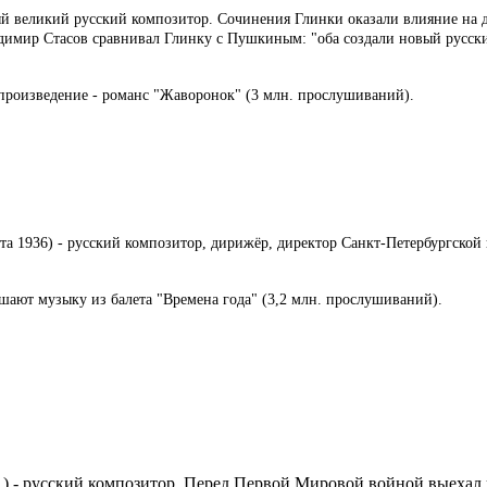
вый великий русский композитор. Сочинения Глинки оказали влияние на 
димир Стасов сравнивал Глинку с Пушкиным: "оба создали новый русский
е произведение - романс "Жаворонок" (3 млн. прослушиваний).
та 1936) - русский композитор, дирижёр, директор Санкт-Петербургской 
ушают музыку из балета "Времена года" (3,2 млн. прослушиваний).
71) - русский композитор. Перед Первой Мировой войной выехал