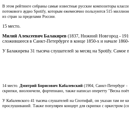
В этом рейтинге собраны самые известные русские композиторы класси
потокового аудио Spotify, которым ежемесячно пользуются 515 миллио
из стран за пределами России.
15 место.
Милий Алексеевич Балакирев
(1837, Нижний Новгород - 1910
сложившееся в Санкт-Петербурге в конце 1850-х и начале 1860-
У Балакирева 31 тысяча слушателей за месяц на Spotify. Самое
14 место.
Дмитрий Борисович Кабалевский
(1904, Санкт-Петербург -
скрипки, виолончели, фортепиано, также написал оперетту "Весна поёт
У Кабалевского 41 тысяча слушателей на Спотифай, он указан там не к
прослушиваний. Также популярен концерт для скрипки с оркестром (соч