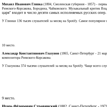
Михаил Иванович Глинка
(1804, Смоленская губерния - 1857) - пер
Римского-Корсакова, Бородина, Чайковского. Музыкальный критик Вла
царя" входит в число десяти самых исполняемых русских опер.
У Глинки 136 тысяч слушателей за месяц на Spotify. Самое популярно
10 место.
Александр Константинович Глазунов
(1865, Санкт-Петербург - 21 мар
композитора Римского-Корсакова.
У Глазунова 374 тысячи слушателей за месяц на Spotify. Чаще всего сл
9 место.
Игорь Фёдорович Стравинский
(1882, Санкт-Петербург - 19