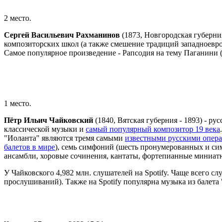
2 место.
Сергей Васильевич Рахманинов
(1873, Новгородская губерния
композиторских школ (а также смешение традиций западноевроп
Самое популярное произведение - Рапсодия на тему Паганини 
1 место.
Пётр Ильич Чайковский
(1840, Вятская губерния - 1893) -
рус
классической музыки и
самый популярный композитор 19 века
"Иоланта" являются тремя самыми
известными русскими опера
балетов в мире
), семь симфоний (шесть пронумерованных и с
ансамбли, хоровые сочинения, кантаты, фортепианные миниа
У Чайковского 4,982 млн. слушателей на Spotify. Чаще всего сл
прослушиваний). Также на Spotify популярна музыка из балет