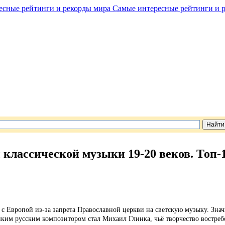
Самые интересные рейтинги и 
классической музыки 19-20 веков. Топ-
 с Европой из-за запрета Православной церкви на светскую музыку. Зна
иким русским композитором стал Михаил Глинка, чьё творчество востреб