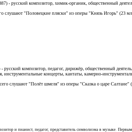
1887) - русский композитор, химик-органик, общественный деяте
сего слушают "Половецкие пляски" из оперы "Князь Игорь" (23 м
) - русский композитор, педагог, дирижёр, общественный деятел
я, инструментальные концерты, кантаты, камерно-инструменталь
 всего слушают "Полёт шмеля" из оперы "Сказка о царе Салтане"
мпозитор и пианист, педагог, представитель символизма в музыке. Первы