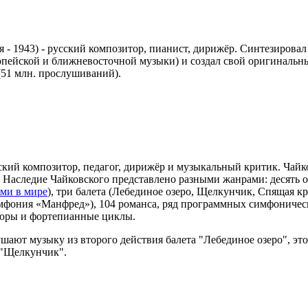
 - 1943) -
русский композитор, пианист, дирижёр. Синтезировал
ейской и ближневосточной музыки) и создал свой оригинальный 
(51 млн. прослушиваний).
ский композитор, педагог, дирижёр и музыкальный критик. Чайк
. Наследие Чайковского представлено разными жанрами: десять 
ми в мире
), три балета (Лебединое озеро, Щелкунчик, Спящая кр
имфония «Манфред»), 104 романса, ряд программных симфоничес
тюры и фортепианные циклы.
ушают музыку из второго действия балета "Лебединое озеро", это 
а "Щелкунчик".