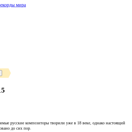
рекорды мира
15
чимые русские композиторы творили уже в 18 веке, однако настоящий
овано до сих пор.