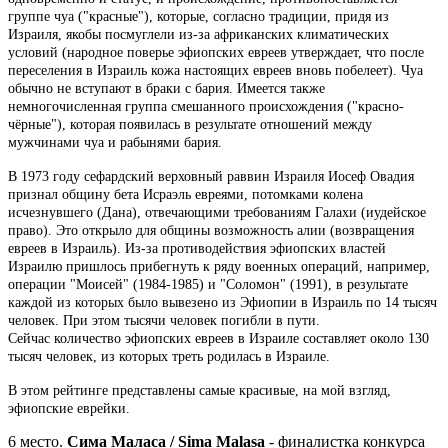
группе чуа ("красные"), которые, согласно традиции, придя из
Израиля, якобы посмуглели из-за африканских климатических
условий (народное поверье эфиопских евреев утверждает, что после
переселения в Израиль кожа настоящих евреев вновь побелеет). Чуа
обычно не вступают в браки с бария. Имеется также
немногочисленная группа смешанного происхождения ("красно-
чёрные"), которая появилась в результате отношений между
мужчинами чуа и рабынями бария.
В 1973 году сефардский верховный раввин Израиля Иосеф Овадия
признал общину бета Исраэль евреями, потомками колена
исчезнувшего (Дана), отвечающими требованиям Галахи (иудейское
право). Это открыло для общины возможность алии (возвращения
евреев в Израиль). Из-за противодействия эфиопских властей
Израилю пришлось прибегнуть к ряду военных операций, например,
операции "Моисей" (1984-1985) и "Соломон" (1991), в результате
каждой из которых было вывезено из Эфиопии в Израиль по 14 тысяч
человек. При этом тысячи человек погибли в пути.
Сейчас количество эфиопских евреев в Израиле составляет около 130
тысяч человек, из которых треть родилась в Израиле.
В этом рейтинге представлены самые красивые, на мой взгляд,
эфиопские еврейки.
6 место.
Сима Маласа / Sima Malasa
- финалистка конкурса