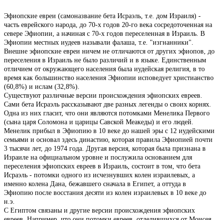
Эфиопские евреи (самоназвание бета Исраэль, т.е. дом Израиля) -
часть еврейского народа, до 70-х годов 20-го века сосредоточенная на
севере Эфиопии, а начиная с 70-х годов переселенная в Израиль. В
Эфиопии местных иудеев называли фалаша, т.е. "изгнанники".
Внешне эфиопские евреи ничем не отличаются от других эфиопов, до
переселения в Израиль не было различий и в языке. Единственным
отличием от окружающего населения была иудейская религия, в то
время как большинство населения Эфиопии исповедует христианство
(60,8%) и ислам (32,8%).
Существуют различные версии происхождения эфиопских евреев.
Сами бета Исраэль рассказывают две разных легенды о своих корнях.
Одна из них гласит, что они являются потомками Менелика Первого
(сына царя Соломона и царицы Савской Меакеды) и его людей.
Менелик прибыл в Эфиопию в 10 веке до нашей эры с 12 иудейскими
семьями и основал здесь династию, которая правила Эфиопией почти
3 тысячи лет, до 1974 года. Другая версия, которая была признана в
Израиле на официальном уровне и послужила основанием для
переселения эфиопских евреев в Израиль, состоит в том, что бета
Исраэль - потомки одного из исчезнувших колен израилевых, а
именно колена Дана, бежавшего сначала в Египет, а оттуда в
Эфиопию после восстания десяти из колен израилевых в 10 веке до
н.э.
С Египтом связаны и другие версии происхождения эфиопских
евреев. Например, что они потомки евреев, отделившихся от Моисея