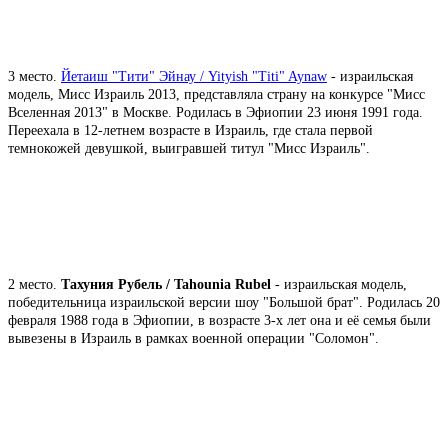
3 место.
Йетаиш "Тити" Эйнау / Yityish "Titi" Aynaw
- израильская
модель, Мисс Израиль 2013, представляла страну на конкурсе "Мисс
Вселенная 2013" в Москве. Родилась в Эфиопии 23 июня 1991 года.
Переехала в 12-летнем возрасте в Израиль, где стала первой
темнокожей девушкой, выигравшей титул "Мисс Израиль".
2 место.
Тахуния Рубель / Tahounia Rubel
- израильская модель,
победительница израильской версии шоу "Большой брат". Родилась 20
февраля 1988 года в Эфиопии, в возрасте 3-х лет она и её семья были
вывезены в Израиль в рамках военной операции "Соломон".