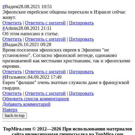
#
Вадим
28.08.2021 10:51
Эфиопские еврейские общины переехали в Израиле сейчас
живут.
Ответить
|
Ответить с цитатой
|
Цитировать
#
Admin
28.08.2021 21:11
Об этом написано в статье.
Ответить
|
Ответить с цитатой
|
Цитировать
#
Вадан
26.10.2021 09:28
Время поселения эфиопских евреев в Эфиопии "не
установлено". Согласно эфиопской легенде, одинаково
признаваемой как местными христианами, так и эфиопскими
евреями.
Ответить
|
Ответить с цитатой
|
Цитировать
#
Итальянос.
04.09.2022 17:49
Евреи "фалаши" очень знатные служили даже в французской
гвардии.
Ответить
|
Ответить с цитатой
|
Цитировать
Обновить список комментариев
Добавить комментарий
Наверх
back-to-top
TopMira.com © 2012—2026 При использовании материалов
сайта индексируемая гиперссылка на TopMira.com