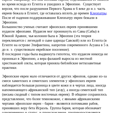
во время исхода из Египта и ушедших в Эфиопию. Существует
версия, что после разрушения Первого Храма в 6 веке до н.э. часть
евреев бежала в Египет, где оставалась вплоть до времен
Клеопатры
.
После её падения поддерживавшие Клеопатру евреи бежали в
Эфиопию.
Большинство ученых считают эфиопских евреев принявшими
иудаизм эфиопами. Иудаизм мог проникнуть из Савы (Сабы) в
Южной Аравии, чья колония была в Эфиопии (эта теория
перекликается с легендой о сыне царицы Савской) или из Египта (в
Египте на острове Элефантина, напротив современного Асуана в 5 в.
до н. э. существовало еврейское поселение).
В последние годы была выдвинута гипотеза, что иудаизм никогда не
проникал в Эфиопию, а вера фалашей выросла из местной
христианской секты, которая приняла библейские ветхозаветные
практики.
Эфиопские евреи мало отличаются от других эфиопов, однако из-за
смеси хамитских и семитских элементов у эфиопских евреев
наблюдается большая разница в цвете кожи и в чертах лица, иногда
напоминающего африканский тип (агау), а иногда семитский тип
(весьма сходный с типом восточных евреев). В общине сохранилось
представление, что более темнокожие, с явными африканскими
чертами эфиопские евреи - бария - являются потомками рабов,
принявших веру бета Исраэль. Группа бария, которая обозначает
одновременно и статус, и происхождение, противопоставляется