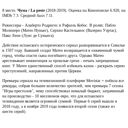
8 место.
Чума / La peste
(2018-2019). Оценка на Кинопоиске 6.920, на
IMDb 7.3. Средний балл 7.11.
Режиссеры - Альберто Родригес и Рафаэль Кобос. В ролях: Пабло
Молинеро (Матео Нуньес), Серхио Кастельанос (Валерио Уэртас),
Пако Леон (Луис де Суньига).
Действие испанского исторического сериал разворачивается в Севилье
в 1597 году. Бывший солдат Матео возвращается в охваченный чумой
город, чтобы спасти сына погибшего друга. Однако Матео
арестовывает инквизиция за прошлые грехи - печать запрещенных
книг. У Матео единственный способ избежать казни - раскрыть серию
преступлений, направленных против Церкви.
Премьера сериала на телевизионной платформе Movistar + побила все
рекорды, собрав большее количество зрителей, чем премьера 7 сезона
"Игры престолов", чему способствовал немалый бюджет, затраченный
на производство - 10 миллионов евро, что для испанского
телевидения является огромной суммой. Первые 6 серий вышли в
2018 году, а в ноябре 2019 года появился второй сезон (также из
шести серий).