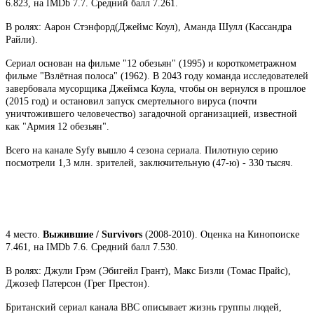
6.823, на IMDb 7.7. Средний балл 7.261.
В ролях: Аарон Стэнфорд(Джеймс Коул), Аманда Шулл (Кассандра
Райли).
Сериал основан на фильме "12 обезьян" (1995) и короткометражном
фильме "Взлётная полоса" (1962). В 2043 году команда исследователей
завербовала мусорщика Джеймса Коула, чтобы он вернулся в прошлое
(2015 год) и остановил запуск смертельного вируса (почти
уничтожившего человечество) загадочной организацией, известной
как "Армия 12 обезьян".
Всего на канале Syfy вышло 4 сезона сериала. Пилотную серию
посмотрели 1,3 млн. зрителей, заключительную (47-ю) - 330 тысяч.
4 место.
Выжившие / Survivors
(2008-2010). Оценка на Кинопоиске
7.461, на IMDb 7.6. Средний балл 7.530.
В ролях: Джули Грэм (Эбигейл Грант), Макс Бизли (Томас Прайс),
Джозеф Патерсон (Грег Престон).
Британский сериал канала BBC описывает жизнь группы людей,