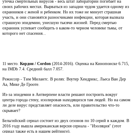
утечка смертельных вирусов - весь штат лаборатории погибает на
своих рабочих местах. Вырваться из западни чудом удается одному из
охранников с женой и ребенком. Но их тоже не минует страшная
участь, и они становятся разносчиками инфекции, которая вызвала
страшную эпидемию, унесшую тысячи жизней. Перед смертью
охранник успевает сообщить о каком-то черном человеке тьмы, от
которого нет спасения...
11 место.
Кордон / Cordon
(2014-2016). Оценка на Кинопоиске 6.715,
на IMDb 7.4. Средний балл 7.057.
Режиссер - Тим Милантс. В ролях: Воутер Хендрикс, Льеса Ван Дер
Аа, Мике Де Грооте.
Из-за эпидемии в Антверпене власти решают построить вокруг
центра города стену, изолировав находящихся там людей. Но на самом
ли деле вирус представляет опасность, или правительство что-то
скрывает?
Бельгийский сериал состоит из двух сезонов по 10 серий в каждом. В
2016 году вышла американская версия сериала - "Изоляция" (этот
сериал также есть в нашем рейтинге).