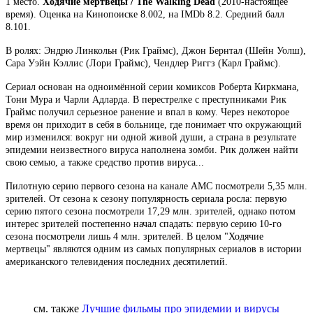
1 место.
Ходячие мертвецы / The Walking Dead
(2010-настоящее
время). Оценка на Кинопоиске 8.002, на IMDb 8.2. Средний балл
8.101.
В ролях: Эндрю Линкольн (Рик Граймс), Джон Бернтал (Шейн Уолш),
Сара Уэйн Кэллис (Лори Граймс), Чендлер Риггз (Карл Граймс).
Сериал основан на одноимённой серии комиксов Роберта Киркмана,
Тони Мура и Чарли Адларда. В перестрелке с преступниками Рик
Граймс получил серьезное ранение и впал в кому. Через некоторое
время он приходит в себя в больнице, где понимает что окружающий
мир изменился: вокруг ни одной живой души, а страна в результате
эпидемии неизвестного вируса наполнена зомби. Рик должен найти
свою семью, а также средство против вируса...
Пилотную серию первого сезона на канале AMC посмотрели 5,35 млн.
зрителей. От сезона к сезону популярность сериала росла: первую
серию пятого сезона посмотрели 17,29 млн. зрителей, однако потом
интерес зрителей постепенно начал спадать: первую серию 10-го
сезона посмотрели лишь 4 млн. зрителей. В целом "Ходячие
мертвецы" являются одним из самых популярных сериалов в истории
американского телевидения последних десятилетий.
см. также
Лучшие фильмы про эпидемии и вирусы