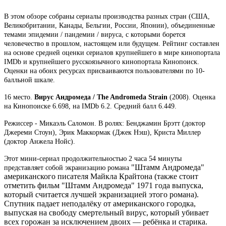
В этом обзоре собраны сериалы производства разных стран (США,
Великобритании, Канады, Бельгии, России, Японии), объединенные
темами эпидемии / пандемии / вируса, с которыми борется
человечество в прошлом, настоящем или будущем. Рейтинг составлен
на основе средней оценки сериалов крупнейшего в мире кинопортала
IMDb и крупнейшего русскоязычного кинопортала Кинопоиск.
Оценки на обоих ресурсах присваиваются пользователями по 10-
балльной шкале.
16 место.
Вирус Андромеда / The Andromeda Strain
(2008). Оценка
на Кинопоиске 6.698, на IMDb 6.2. Средний балл 6.449.
Режиссер - Микаэль Саломон. В ролях: Бенджамин Брэтт (доктор
Джереми Стоун), Эрик Маккормак (Джек Нэш), Криста Миллер
(доктор Анжела Нойс).
Этот мини-сериал продолжительностью 2 часа 54 минуты
"Штамм Андромеда"
представляет собой экранизацию романа
американского писателя Майкла Крайтона (также стоит
отметить фильм "Штамм Андромеда" 1971 года выпуска,
который считается лучшей экранизацией этого романа).
Спутник падает неподалёку от американского городка,
выпуская на свободу смертельный вирус, который убивает
всех горожан за исключением двоих — ребёнка и старика.