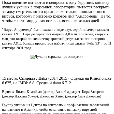
Пока военные пытаются изолировать зону бедствия, команда
лучших учёных в подземной лаборатории пытается раскрыть
загадку смертельного и предположительно инопланетного
вируса, которому присвоено кодовое имя "Андромеда". На то,
чтобы спасти мир, у них осталось всего несколько дней...
"Вирус Андромеда" был показан в виде двух серий на американском
канале A&E. Первую серию посмотрели 4,8 млн. зрителей, вторую - 5
млн, это второй по количеству зрителей результат за всю историю
канала A&E, больше просмотров набрал лишь фильм "Рейс 93" про 11
сентября 2001 года.
15 место.
Спираль / Helix
(2014-2015). Оценка на Кинопоиске
6.625, на IMDb 6.8. Средний балл 6.712.
В ролях: Билли Кэмпбелл (доктор Алан Фаррагут), Кира Загорски
(доктор Джулия Уокер), Джордан Хэйес (доктор Сара Джордан)
Группу ученых из Центра по контролю и профилактике заболеваний
направляют в Арктику, чтобы остановить вспышку вирусной