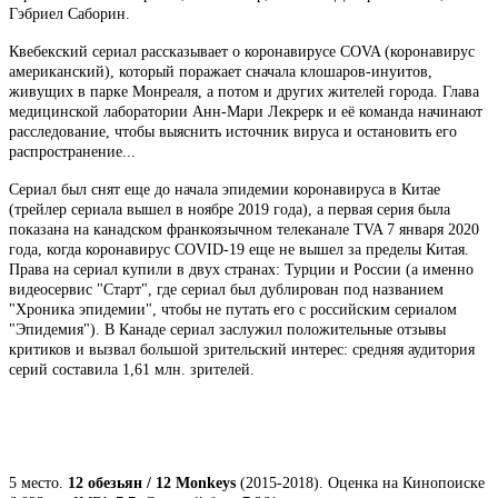
Гэбриел Саборин.
Квебекский сериал рассказывает о коронавирусе COVA (коронавирус
американский), который поражает сначала клошаров-инуитов,
живущих в парке Монреаля, а потом и других жителей города. Глава
медицинской лаборатории Анн-Мари Лекрерк и её команда начинают
расследование, чтобы выяснить источник вируса и остановить его
распространение...
Сериал был снят еще до начала эпидемии коронавируса в Китае
(трейлер сериала вышел в ноябре 2019 года), а первая серия была
показана на канадском франкоязычном телеканале TVA 7 января 2020
года, когда коронавирус COVID-19 еще не вышел за пределы Китая.
Права на сериал купили в двух странах: Турции и России (а именно
видеосервис "Старт", где сериал был дублирован под названием
"Хроника эпидемии", чтобы не путать его с российским сериалом
"Эпидемия"). В Канаде сериал заслужил положительные отзывы
критиков и вызвал большой зрительский интерес: средняя аудитория
серий составила 1,61 млн. зрителей.
5 место.
12 обезьян / 12 Monkeys
(2015-2018). Оценка на Кинопоиске