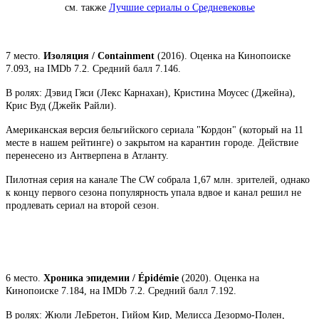
см. также
Лучшие сериалы о Средневековье
7 место.
Изоляция / Containment
(2016). Оценка на Кинопоиске
7.093, на IMDb 7.2. Средний балл 7.146.
В ролях: Дэвид Гяси (Лекс Карнахан), Кристина Моусес (Джейна),
Крис Вуд (Джейк Райли).
Американская версия бельгийского сериала "Кордон" (который на 11
месте в нашем рейтинге) о закрытом на карантин городе. Действие
перенесено из Антверпена в Атланту.
Пилотная серия на канале The CW собрала 1,67 млн. зрителей, однако
к концу первого сезона популярность упала вдвое и канал решил не
продлевать сериал на второй сезон.
6 место.
Хроника эпидемии / Épidémie
(2020). Оценка на
Кинопоиске 7.184, на IMDb 7.2. Средний балл 7.192.
В ролях: Жюли ЛеБретон, Гийом Кир, Мелисса Дезормо-Полен,