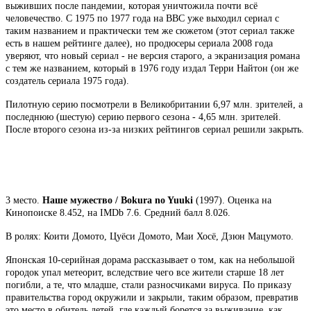
выживших после пандемии, которая уничтожила почти всё
человечество. С 1975 по 1977 года на BBC уже выходил сериал с
таким названием и практически тем же сюжетом (этот сериал также
есть в нашем рейтинге далее), но продюсеры сериала 2008 года
уверяют, что новый сериал - не версия старого, а экранизация романа
с тем же названием, который в 1976 году издал Терри Найтон (он же
создатель сериала 1975 года).
Пилотную серию посмотрели в Великобритании 6,97 млн. зрителей, а
последнюю (шестую) серию первого сезона - 4,65 млн. зрителей.
После второго сезона из-за низких рейтингов сериал решили закрыть.
3 место.
Наше мужество / Bokura no Yuuki
(1997). Оценка на
Кинопоиске 8.452, на IMDb 7.6. Средний балл 8.026.
В ролях: Коити Домото, Цуёси Домото, Маи Хосё, Дзюн Мацумото.
Японская 10-серийная дорама рассказывает о том, как на небольшой
городок упал метеорит, вследствие чего все жители старше 18 лет
погибли, а те, что младше, стали разносчиками вируса. По приказу
правительства город окружили и закрыли, таким образом, превратив
это место в обитель детей, где каждый борется за выживание, как