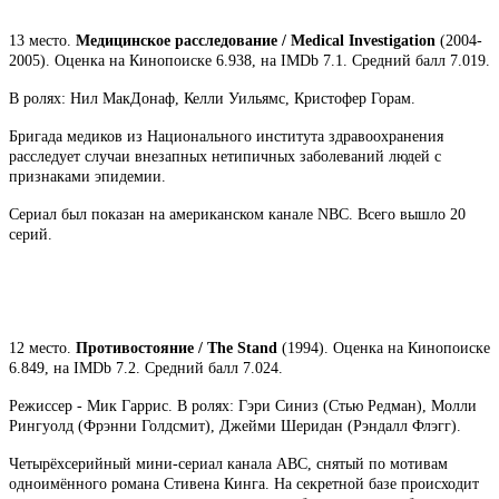
13 место.
Медицинское расследование / Medical Investigation
(2004-
2005). Оценка на Кинопоиске 6.938, на IMDb 7.1. Средний балл 7.019.
В ролях: Нил МакДонаф, Келли Уильямс, Кристофер Горам.
Бригада медиков из Национального института здравоохранения
расследует случаи внезапных нетипичных заболеваний людей с
признаками эпидемии.
Сериал был показан на американском канале NBC. Всего вышло 20
серий.
12 место.
Противостояние / The Stand
(1994). Оценка на Кинопоиске
6.849, на IMDb 7.2. Средний балл 7.024.
Режиссер - Мик Гаррис. В ролях: Гэри Синиз (Стью Редман), Молли
Рингуолд (Фрэнни Голдсмит), Джейми Шеридан (Рэндалл Флэгг).
Четырёхсерийный мини-сериал канала ABC, снятый по мотивам
одноимённого романа Стивена Кинга. На секретной базе происходит