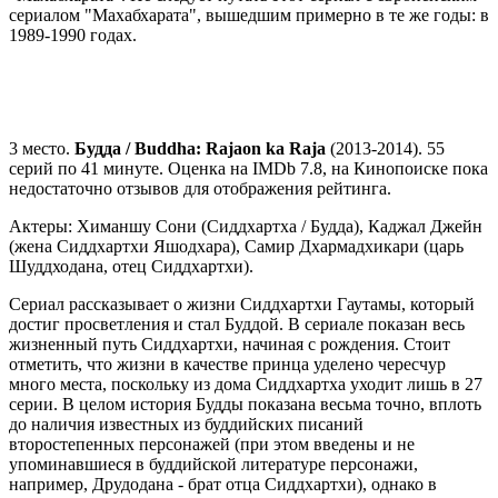
сериалом "Махабхарата", вышедшим примерно в те же годы: в
1989-1990 годах.
3 место.
Будда / Buddha: Rajaon ka Raja
(2013-2014). 55
серий по 41 минуте. Оценка на IMDb 7.8, на Кинопоиске пока
недостаточно отзывов для отображения рейтинга.
Актеры: Химаншу Сони (Сиддхартха / Будда), Каджал Джейн
(жена Сиддхартхи Яшодхара), Самир Дхармадхикари (царь
Шуддходана, отец Сиддхартхи).
Сериал рассказывает о жизни Сиддхартхи Гаутамы, который
достиг просветления и стал Буддой. В сериале показан весь
жизненный путь Сиддхартхи, начиная с рождения. Стоит
отметить, что жизни в качестве принца уделено чересчур
много места, поскольку из дома Сиддхартха уходит лишь в 27
серии. В целом история Будды показана весьма точно, вплоть
до наличия известных из буддийских писаний
второстепенных персонажей (при этом введены и не
упоминавшиеся в буддийской литературе персонажи,
например, Друдодана - брат отца Сиддхартхи), однако в