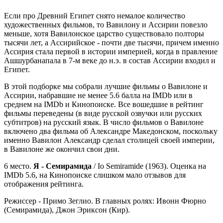
Если про Древний Египет снято немалое количество
художественных фильмов, то Вавилону и Ассирии повезло
меньше, хотя Вавилонское царство существовало полторы
тысячи лет, а Ассирийское - почти две тысячи, причем именно
Ассирия стала первой в истории империей, когда в правление
Ашшурбанапала в 7-м веке до н.э. в состав Ассирии входил и
Египет.
В этой подборке мы собрали лучшие фильмы о Вавилоне и
Ассирии, набравшие не менее 5.6 балла на IMDb или в
среднем на IMDb и Кинопоиске. Все вошедшие в рейтинг
фильмы переведены (в виде русской озвучки или русских
субтитров) на русский язык. В число фильмов о Вавилоне
включено два фильма об Александре Македонском, поскольку
именно Вавилон Александр сделал столицей своей империи,
в Вавилоне же окончил свои дни.
6 место.
Я - Семирамида
/ Io Semiramide (1963). Оценка на
IMDb 5.6, на Кинопоиске слишком мало отзывов для
отображения рейтинга.
Режиссер - Примо Зеглио. В главных ролях: Ивонн Фюрно
(Семирамида), Джон Эриксон (Кир).