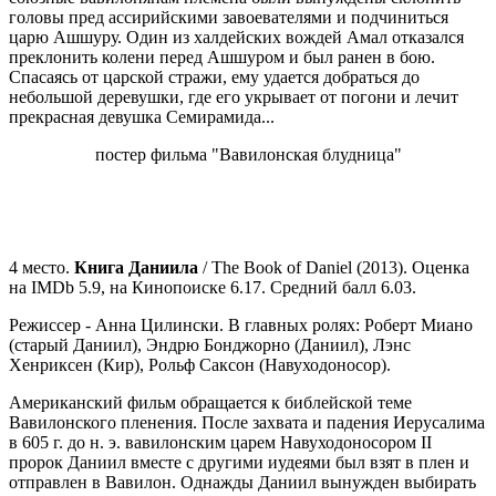
головы пред ассирийскими завоевателями и подчиниться
царю Ашшуру. Один из халдейских вождей Амал отказался
преклонить колени перед Ашшуром и был ранен в бою.
Спасаясь от царской стражи, ему удается добраться до
небольшой деревушки, где его укрывает от погони и лечит
прекрасная девушка Семирамида...
постер фильма "Вавилонская блудница"
4 место.
Книга Даниила
/ The Book of Daniel (2013). Оценка
на IMDb 5.9, на Кинопоиске 6.17. Средний балл 6.03.
Режиссер - Анна Цилински. В главных ролях: Роберт Миано
(старый Даниил), Эндрю Бонджорно (Даниил), Лэнс
Хенриксен (Кир), Рольф Саксон (Навуходоносор).
Американский фильм обращается к библейской теме
Вавилонского пленения. После захвата и падения Иерусалима
в 605 г. до н. э. вавилонским царем Навуходоносором II
пророк Даниил вместе с другими иудеями был взят в плен и
отправлен в Вавилон. Однажды Даниил вынужден выбирать