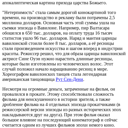
апокалиптическая картина прихода царства Божьего.
"Нетерпимость" стала самым дорогой кинокартиной того
времени, на производство и рекламу были потрачены 2,5
миллиона долларов. Основная часть этой суммы ушла на
съемки эпизода о Вавилоне. Например, пир Валтасара
обошелся в 650 тыс. долларов, на оплату труда 16 тысяч
статистов ушло 96 тыс. долларов. Наряд и мантия царицы
вавилонской стоили более 8 тыс. долларов, а её ресницы
стали произведением искусства и шагом вперед в индустрии
красоты. Режиссер решил, что для образа царицы вавилонской
актрисе Сине Оуэн нужно нарастить длинные ресницы,
которые были изготовлены из человеческих волос. Этот
случай положил начало наращиванию ресниц в мире.
Хореографом вавилонских танцев стала легендарная
американская танцовщица
Рут Сен-Дени
.
Несмотря на огромные деньги, затраченные на фильм, он
провалился в прокате. Этому способствовали сложность
фильма для неискушенного в истории зрителя, а также
дробление фильма на 4 отдельных эпизода прокатчиками (в
режиссерской версии эпизоды из разных исторических эпох
накладываются друг на друга). При этом фильм оказал
большое влияние на последующий кинематограф и сейчас
считается одним из лучших фильмов эпохи немого кино.