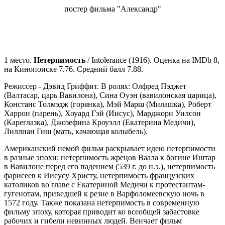
постер фильма "Александр"
1 место.
Нетерпимость
/ Intolerance (1916). Оценка на IMDb 8,
на Кинопоиске 7.76. Средний балл 7.88.
Режиссер - Дэвид Гриффит. В ролях: Олфред Пэджет
(Валтасар, царь Вавилона), Сина Оуэн (вавилонская царица),
Констанс Толмэдж (горянка), Мэй Марш (Милашка), Роберт
Харрон (парень), Хоуард Гэй (Иисус), Марджори Уилсон
(Кареглазка), Джозефина Кроуэлл (Екатерина Медичи),
Лиллиан Гиш (мать, качающая колыбель).
Американский немой фильм раскрывает идею нетерпимости
в разные эпохи: нетерпимость жрецов Ваала к богине Иштар
в Вавилоне перед его падением (539 г. до н.э.), нетерпимость
фарисеев к Иисусу Христу, нетерпимость французских
католиков во главе с Екатериной Медичи к протестантам-
гугенотам, приведшей к резне в Варфоломеевскую ночь в
1572 году. Также показана нетерпимость в современную
фильму эпоху, которая приводит ко всеобщей забастовке
рабочих и гибели невинных людей. Венчает фильм