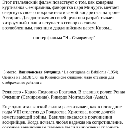
Этот итальянский фильм повествует о том, как коварная
куртизанка Семирамида, фаворитка царя Минурте, мечтает
свергнуть своего покровителя и самой воцариться на троне
Ассирии. Для достижения своей цели она разрабатывает
хитроумный план и вступает в сговор со своим
возлюбленным, пленным дарданийским царем Киром...
постер фильма "Я -
Семирамида"
5 место.
Вавилонская блудница
/ La cortigiana di Babilonia (1954).
Оценка на IMDb 5.8, на Кинопоиске слишком мало отзывов для
отображения рейтинга.
Режиссер - Карло Людовико Брагалья. В главных ролях: Ронда
Флеминг (Семирамида), Рикардо Монтальбан (Амал).
Еще один итальянский фильм рассказывает, как в последние
годы VIII столетия до Рождества Христова, после долгой
изматывающей войны, Вавилон оказался в подчинении
ассирийцев. Когда исчезла любая надежда на сопротивление,
союзные вавилонянам племена были вынуждены склонить