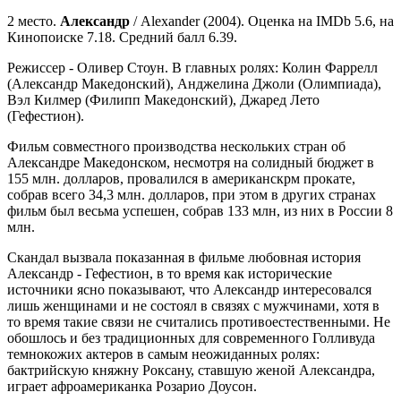
2 место.
Александр
/ Alexander (2004). Оценка на IMDb 5.6, на
Кинопоиске 7.18. Средний балл 6.39.
Режиссер - Оливер Стоун. В главных ролях: Колин Фаррелл
(Александр Македонский), Анджелина Джоли (Олимпиада),
Вэл Килмер (Филипп Македонский), Джаред Лето
(Гефестион).
Фильм совместного производства нескольких стран об
Александре Македонском, несмотря на солидный бюджет в
155 млн. долларов, провалился в американскрм прокате,
собрав всего 34,3 млн. долларов, при этом в других странах
фильм был весьма успешен, собрав 133 млн, из них в России 8
млн.
Скандал вызвала показанная в фильме любовная история
Александр - Гефестион, в то время как исторические
источники ясно показывают, что Александр интересовался
лишь женщинами и не состоял в связях с мужчинами, хотя в
то время такие связи не считались противоестественными. Не
обошлось и без традиционных для современного Голливуда
темнокожих актеров в самым неожиданных ролях:
бактрийскую княжну Роксану, ставшую женой Александра,
играет афроамериканка Розарио Доусон.