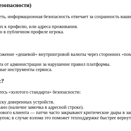
зопасности)
сеть, информационная безопасность отвечает за сохранность ва
х к профилю, или адреса проживания.
 в публичном профиле игрока.
ложение «дешевой» внутриигровой валюты через сторонних «по
та от администрации за нарушение правил платформы.
ные инструменты сервиса.
с?
сь «золотого стандарта» безопасности:
ску доверенных устройств.
но (наличие замочка в адресной строке).
ового клиента — патчи часто закрывают критические дыры в за
пок; в случае взлома это поможет техподдержке быстрее вернут