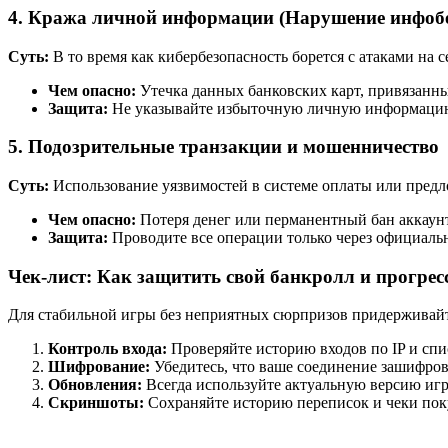
4. Кража личной информации (Нарушение инфобе
Суть:
В то время как кибербезопасность борется с атаками на 
Чем опасно:
Утечка данных банковских карт, привязанны
Защита:
Не указывайте избыточную личную информацию
5. Подозрительные транзакции и мошенничество
Суть:
Использование уязвимостей в системе оплаты или пред
Чем опасно:
Потеря денег или перманентный бан аккаун
Защита:
Проводите все операции только через официаль
Чек-лист: Как защитить свой банкролл и прогрес
Для стабильной игры без неприятных сюрпризов придерживайте
Контроль входа:
Проверяйте историю входов по IP и спи
Шифрование:
Убедитесь, что ваше соединение зашифрова
Обновления:
Всегда используйте актуальную версию игр
Скриншоты:
Сохраняйте историю переписок и чеки поку