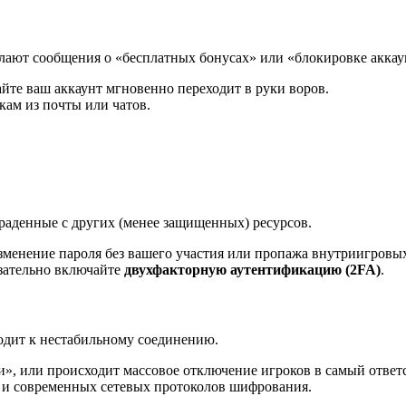
ают сообщения о «бесплатных бонусах» или «блокировке аккаун
йте ваш аккаунт мгновенно переходит в руки воров.
ам из почты или чатов.
раденные с других (менее защищенных) ресурсов.
менение пароля без вашего участия или пропажа внутриигровы
зательно включайте
двухфакторную аутентификацию (2FA)
.
водит к нестабильному соединению.
и», или происходит массовое отключение игроков в самый отве
 и современных сетевых протоколов шифрования.