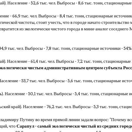
й). Население - 52,6 тыс. чел. Выбросы - 8,6 тыс. тонн, стационарны
ение - 66,9 тыс. чел. Выбросы - 8,4 тыс. тонн, стационарные источник
огической чистоты, стоит учесть, что в городе начато строительство 
евратится из экологически чистого города в мини-аналог соседнего
94,9 тыс. чел. Выбросы - 7,8 тыс. тонн, стационарные источники - 54%
й). Население - 61,4 тыс. чел. Выбросы - 7,2 тыс. тонн, стационарны
 экологически чистым административным центром субъекта Ро
селение - 53,7 тыс. чел. Выбросы - 5,6 тыс. тонн, стационарные источ
). Население - 50,1 тыс. чел. Выбросы - 5,4 тыс. тонн, стационарные 
ий край). Население - 76,2 тыс. чел. Выбросы - 5,3 тыс. тонн, стац
ладимиру Путину во время прямой линии задали вопрос: "Почему всё
щий, что
Сарапул - самый экологически чистый из средних город