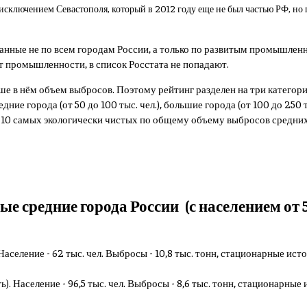
а исключением Севастополя, который в 2012 году еще не был частью РФ, но
данные не по всем городам России, а только по развитым промышлен
ет промышленности, в список Росстата не попадают.
ьше в нём объем выбросов. Поэтому рейтинг разделен на три катего
ие города (от 50 до 100 тыс. чел.), большие города (от 100 до 250 ты
ено 10 самых экологически чистых по общему объему выбросов средни
 средние города России (с населением от 50
 Население - 62 тыс. чел. Выбросы - 10,8 тыс. тонн, стационарные ист
). Население - 96,5 тыс. чел. Выбросы - 8,6 тыс. тонн, стационарные 