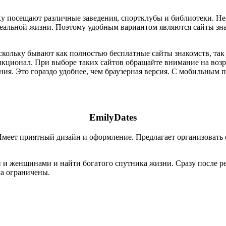
ку посещают различные заведения, спортклубы и библиотеки. 
реальной жизни. Поэтому удобным вариантом являются сайты зн
кольку бывают как полностью бесплатные сайты знакомств, так
ционал. При выборе таких сайтов обращайте внимание на возрас
ия. Это гораздо удобнее, чем браузерная версия. С мобильны
EmilyDates
 Имеет приятный дизайн и оформление. Предлагает организоват
 и женщинами и найти богатого спутника жизни. Сразу после ре
ма ограничены.