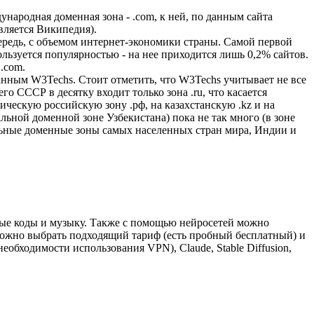
ародная доменная зона - .com, к ней, по данным сайта
вляется Википедия).
чередь, с объемом интернет-экономики страны. Самой первой
ользуется популярностью - на нее приходится лишь 0,2% сайтов.
.com.
анным W3Techs. Стоит отметить, что W3Techs учитывает не все
 СССР в десятку входит только зона .ru, что касается
лическую российскую зону .рф, на казахстанскую .kz и на
альной доменной зоне Узбекистана) пока не так много (в зоне
альные доменные зоны самых населенных стран мира, Индии и
ные коды и музыку. Также с помощью нейросетей можно
 можно выбрать подходящий тариф (есть пробный бесплатный) и
обходимости использования VPN), Claude, Stable Diffusion,