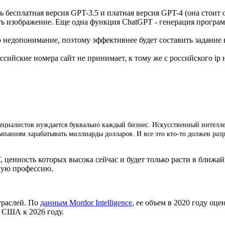
есплатная версия GPT-3.5 и платная версия GPT-4 (она стоит от
вать изображение. Еще одна функция ChatGPT - генерация прогр
недопонимание, поэтому эффективнее будет составить задание н
сийские номера сайт не принимает, к тому же с российского ip н
пециалистов нуждается буквально каждый бизнес. Искусственный интелл
омпаниям зарабатывать миллиарды долларов. И все это кто-то должен раз
 ценность которых высока сейчас и будет только расти в ближа
мую профессию.
траслей. По
данным Mordor Intelligence
, ее объем в 2020 году оц
в США к 2026 году.