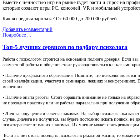
Вместе с ценностью игр на рынке будет расти и спрос на проф
которые создают игры PC, консолей, VR и мобильный устройс
Какая средняя зарплата? От 60 000 до 200 000 рублей.
Добавить комментарий
Подробнее ...
Топ-5 лучших сервисов по подбору психолога
Работа с психологом строится на основании полного доверия. Если вы, 
совместной работы и общения стоит руководствоваться ключевыми кри
• Наличие профильного образования. Помните, что психолог является 
своей квалификации, участвуя в семинарах, лекциях и конференциях. Ес
мошенник.
• Наличие опыта работы. Стоит обращать внимание не только на образо
не проходил практику или не работал параллельно при получении образ
• Личные ощущения и советы знакомых. На выбор психолога оказывает
случае, диалога не получится, вы будете постоянно искать подвох, не
психотерапевте от ваших знакомых. Их мнение может стать решающим 
Если вы не готовы посещать психолога в реальной жизни, то можете п