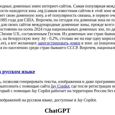
одных доменных имен интернет-сайтов. Самая популярная междун
ости находится зона .org (самым известным сайтом в этой зоне я
еет свою доменную зону, а её популярность связана, в первую о
1985 года для США. Впрочем, на сегодня эта доменная зона не п
 для своих сайтов международные доменные зоны, прежде всего 
остоянию на осень 2024 года национальных доменных зон, по д
Chrome UX, составленным Гуглом. Из доменных зон стран бывшего
, на белорусскую зону .by - 0,2%, столько же на еще одну кирил
(.ee), а вот желающих
зарегистрировать домен
в зоне .uz (национ
торая по населению среди стран бывшего СССР. Впрочем, национ
а русском языке
, позволяя генерировать тексты, изображения и даже программ
о выполнить с помощью сайта
Jay Copilot
, где после регистрации
ый с помощью Jay Copilot работает на территории России без не
зображений на русском языке, доступные в Jay Copilot.
ChatGPT