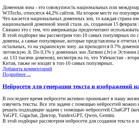
Доменная зона - это совокупность национальных или междунар
W3Techs, относятся 44,2% сайтов. На втором месте по популярн
Что касается национальных доменных зон, то каждая страна им
национальной доменной зоной стала .us, созданная 15 февраля 
Связано это с тем, что американцы предпочитают использовать
В этой подборке мы рассмотрим топ-10 самых популярных по с
домены, а самые популярные, которые представлены в отчетах 
остальных, то на украинскую зону .ua приходится 0.7% доменов
литовскую .lt. По 0,1% у доменных зон Латвии (.lv) и Эстонии 
.uz 133 тысячи доменов), несмотря на то, что Узбекистан - в
Китая, также не входят в топ-10 самых популярных.
Добавить комментарий
Подробнее ...
Нейросети для генерации текста и изображений н
В последнее время нейросети активно проникают в нашу жизнь
озвучить тексты. Все эти задачи с помощью нейросетей можн
решать подходящие задачи с помощью нейросетей ChatGPT (котор
YaGPT, Gigachat, Диктор, YandexGPT, Qwen, Gemini.
В этой подборке рассмотрим нейросети для создания текста и и