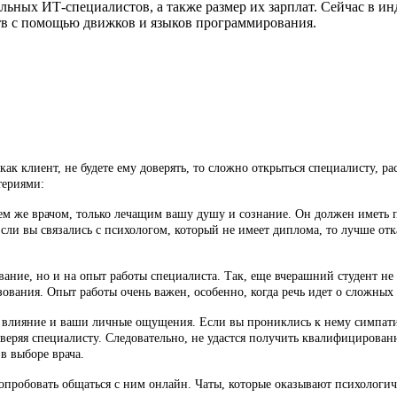
ильных ИТ-специалистов, а также размер их зарплат. Сейчас в 
тв с помощью движков и языков программирования.
как клиент, не будете ему доверять, то сложно открыться специалисту, ра
териями:
тем же врачом, только лечащим вашу душу и сознание. Он должен иметь 
ли вы связались с психологом, который не имеет диплома, то лучше отказ
вание, но и на опыт работы специалиста. Так, еще вчерашний студент не
ования. Опыт работы очень важен, особенно, когда речь идет о сложных
 влияние и ваши личные ощущения. Если вы прониклись к нему симпатие
 доверяя специалисту. Следовательно, не удастся получить квалифициро
в выборе врача.
опробовать общаться с ним онлайн. Чаты, которые оказывают психологич