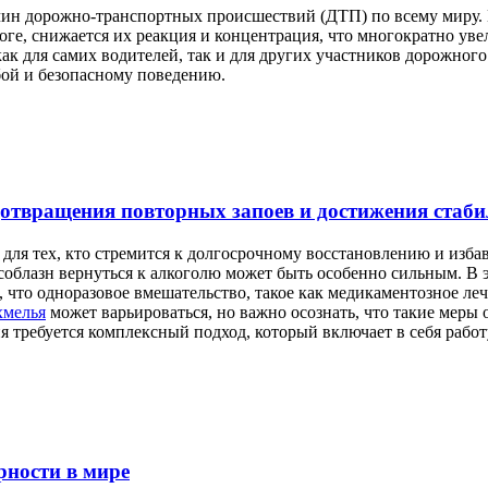
чин дорожно-транспортных происшествий (ДТП) по всему миру.
роге, снижается их реакция и концентрация, что многократно ув
ак для самих водителей, так и для других участников дорожного
бой и безопасному поведению.
отвращения повторных запоев и достижения стаби
ля тех, кто стремится к долгосрочному восстановлению и избав
а соблазн вернуться к алкоголю может быть особенно сильным. В
что одноразовое вмешательство, такое как медикаментозное ле
хмелья
может варьироваться, но важно осознать, что такие меры
я требуется комплексный подход, который включает в себя рабо
рности в мире