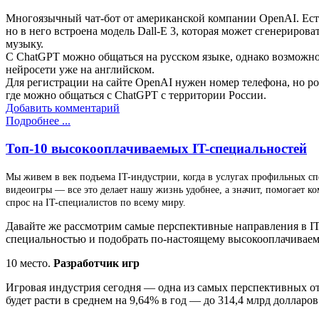
Многоязычный чат-бот от американской компании OpenAI. Есть б
но в него встроена модель Dall-E 3, которая может сгенериро
музыку.
С ChatGPT можно общаться на русском языке, однако возможно 
нейросети уже на английском.
Для регистрации на сайте OpenAI нужен номер телефона, но рос
где можно общаться с ChatGPT с территории России.
Добавить комментарий
Подробнее ...
Топ-10 высокооплачиваемых IT-специальностей
Мы живем в век подъема IT-индустрии, когда в услугах профильных с
видеоигры — все это делает нашу жизнь удобнее, а значит, помогает к
спрос на IT-специалистов по всему миру.
Давайте же рассмотрим самые перспективные направления в IT,
специальностью и подобрать по-настоящему высокооплачивае
10 место.
Разработчик игр
Игровая индустрия сегодня — одна из самых перспективных о
будет расти в среднем на 9,64% в год — до 314,4 млрд долларо