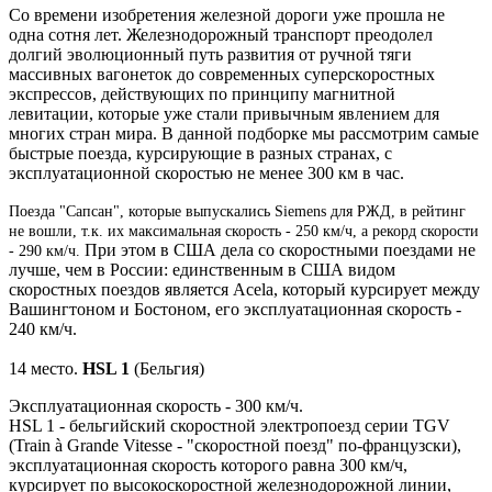
Со времени изобретения железной дороги уже прошла не
одна сотня лет. Железнодорожный транспорт преодолел
долгий эволюционный путь развития от ручной тяги
массивных вагонеток до современных суперскоростных
экспрессов, действующих по принципу магнитной
левитации, которые уже стали привычным явлением для
многих стран мира. В данной подборке мы рассмотрим самые
быстрые поезда, курсирующие в разных странах, с
эксплуатационной скоростью не менее 300 км в час.
Поезда "Сапсан", которые выпускались Siemens для РЖД, в рейтинг
не вошли, т.к. их максимальная скорость - 250 км/ч, а рекорд скорости
При этом в США дела со скоростными поездами не
- 290 км/ч.
лучше, чем в России: единственным в США видом
скоростных поездов является Acela, который курсирует между
Вашингтоном и Бостоном, его
эксплуатационная скорость -
240 км/ч.
14 место.
HSL 1
(Бельгия)
Эксплуатационная скорость - 300 км/ч.
HSL 1 - бельгийский скоростной электропоезд серии TGV
(Train à Grande Vitesse - "скоростной поезд" по-французски),
эксплуатационная скорость которого равна 300 км/ч,
курсирует по высокоскоростной железнодорожной линии,